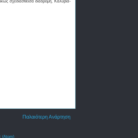
ικώς σχεδιασθείσα διαδρομή, Καλύβια-
Παλαιότερη Ανάρτηση
 (Atom)