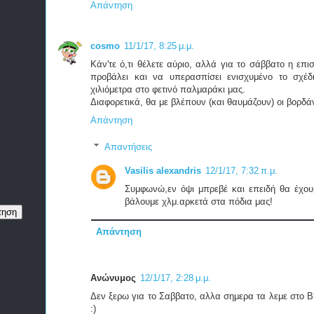
Απάντηση
cosmo
11/1/17, 8:25 μ.μ.
Κάν'τε ό,τι θέλετε αύριο, αλλά για το σάββατο η επ
προβάλει και να υπερασπίσει ενισχυμένο το σχέ
χιλιόμετρα στο φετινό παλμαράκι μας.
Διαφορετικά, θα με βλέπουν (και θαυμάζουν) οι βορδάν
Απάντηση
Απαντήσεις
Vasilis alexandris
12/1/17, 7:32 π.μ.
Συμφωνώ,εν όψι μπρεβέ και επειδή θα έχου
βάλουμε χλμ.αρκετά στα πόδια μας!
Απάντηση
Ανώνυμος
12/1/17, 2:28 μ.μ.
Δεν ξερω για το Σαββατο, αλλα σημερα τα λεμε στο Ble
:)