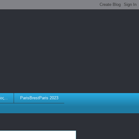
ες...
ParisBrestParis 2023