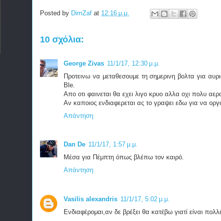
Posted by
DimZaf
at
12:16 μ.μ.
10 σχόλια:
George Zivas
11/1/17, 12:30 μ.μ.
Προτεινω να μεταθεσουμε τη σημερινη βολτα για αυρι
Ble.
Απο οτι φαινεται θα εχει λιγο κρυο αλλα οχι πολυ αερα
Αν καποιος ενδιαφερεται ας το γραψει εδω για να ορ
Απάντηση
Dan De
11/1/17, 1:57 μ.μ.
Μέσα για Πέμπτη όπως βλέπω τον καιρό.
Απάντηση
Vasilis alexandris
11/1/17, 5:02 μ.μ.
Ενδιαφέρομαι,αν δε βρέξει θα κατέβω γιατί είναι πολλ